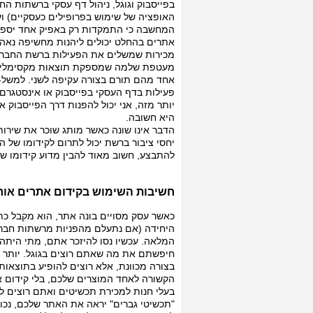
בפייסבוק וגוגל, ניהול דף עסקי ברשתות ה
האופציה של שימוש בפרופילים כעסקיים) וע
המחשבה כי התמקדות רק באפיק אחד יספק
אתרים בהחלט יכולים ליהנות מחשיפה נאה 
מכירות שמשלים את הפעילות ברשת החברתית
מעטפת שלמה שמספקת תוצאות מקסימליות,
אחד מהם תורם בצורה עקיפה לשני. למשל- א
פעילות בדף העסקי בפייסבוק או אינסטגרם
יותר מזה, אני יכול להפנות דרך הפייסבוק א
היא חשובה.
הדבר אינו שונה כאשר מותג שוכר את שירותיו
יחסי ציבור ברשת יכול לתרום לקידומו של הא
להתבצע, חשוב מאוד להבין מדוע קידומו של
חשיבות השימוש בקידום אתרים אורג
כאשר עסק מסויים בונה אתר, הוא מקבל כת
היחידה (אם נתעלם מהפניות מרשתות חבר
המלאה. עכשיו נסו להיזכר אתם, מתי הית
חיפשתם את מה שאתם רוצים בגוגל. יותר מ
בצורה מכוונת, אלא רוצים להופיע בתוצאו
הקשורה לאחד המוצרים שלכם, בלי קידום אורג
בעלי חנות למכירת תכשיטים ואתם רוצים ל
"תכשיטי גברים" יראה את האתר שלכם, נכון?