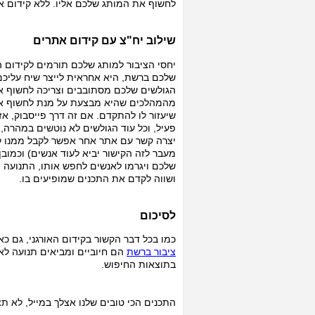
לחשוף את המותג שלכם אליו. ללא קידום א
שילוב יח"צ עם קידום אתרים
יחסי הציבור למותג שלכם תורמים לקידום 
שלכם ברשת, היא אחראית לייצר שיח עליכם,
הגולשים שלכם מסתובבים וצריכה לחשוף א
מהמהלכים שהיא מבצעת על מנת לחשוף את
שיעזור לו להתקדם. אם זה דרך פייסבוק, א
פעיל, וכל עוד הגולשים לא נוטשים במהרה, 
יצרה קשר עם אתר אחר אפשר לקבל ממנו קי
מעבר לזה הקישור יביא לעוד אנשים) וכמוב
שלכם ויגרמו לאנשים לחפש אותו, התנועה ת
ושווה לקדם את התכנים שמופיעים בו.
לסיכום
כמו בכל דבר הקשור בקידום האורגני, גם כ
ציבור ברשת
הם חיוביים ומביאים תנועה לא
בתוצאות החיפוש.
התכנים הכי טובים שלנו אצלך במייל, לא ת