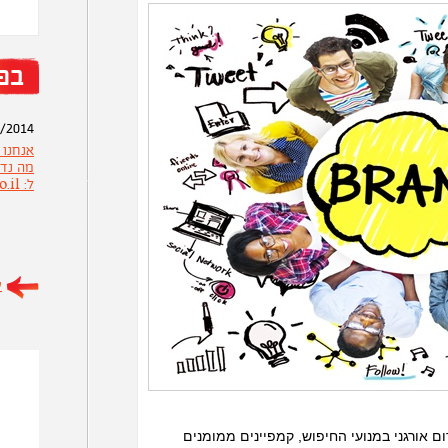
בפ
/2014
אנחנו
מה נדר
ל: office@more-web.co.il
/2014
ע
משקיעי
שלכם?
/2014
ם אורגני במנועי החיפוש, קמפיינים ממומנים
אנחנו 