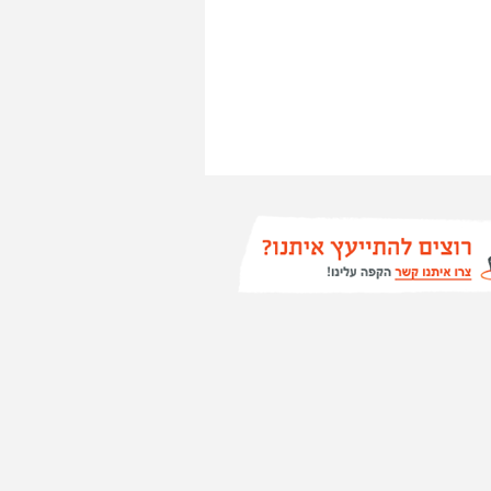
נדרש? שליטה ב HTML5, CSS ו
JQUERY, ניסיון בעבודה עם סביבת
asp.net. חובה נסיון של שנה בבניית
אתרים. קו"ח ל: office@more-
web
22/04
 שלתוכן באתר אין משמעות? אז
. שלושה טיפים שיעזרו לכם לשפר
פירייטינג של האתר שלכם
13/02
ת גולשים אמיתיות יגדילו לכם את
ת באתר שלכם. כך תעודדו את מי
ואהב את המוצר שלכם לספק
 חיובית באתר
01/06
זה רשמי :)