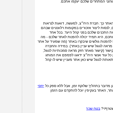
ורגני המתחרים שלכם יעקפו אתכם.
האתר כך: חברת היח״צ, למעשה, דואגת לנראות
 לנסות ליצור אזכורים במקומות רלוונטים שבהם
ת התכנים שלכם בפני קהל היעד. בכל אחד
כם, היא תמיד יכולה להפנות לאתר שלכם - מה
ז להפנות גולשים שיבקרו באתר (מה שמעיד על אתר
מראה לגוגל שיש עניין באתר). במידה והחברה
שור (קישור מאתר חזק מראה סמכותיות לגוגל,
ן כל עוד אנשי היח״צ ידאגו לפמפם את המותג
אותת לגוגל שיש כאן אתר מעניין שיש לו קהל
אן מדובר בתהליך שלוקח זמן, אבל ללא ספק כל
יחסי
תר, האתר בעקיפין יוכל להתקדם עם הזמן
צטרף/י?
בטח שכן!