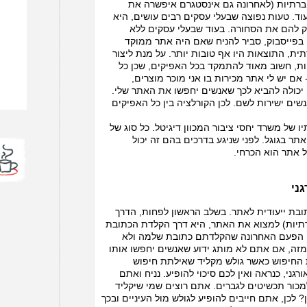
חברתיות (לאחרונה גם אינסטגרם איפשרה את
וד. טעות נפוצה שבעלי עסקים רבים עושים, היא
 להם את הסחורה. בעוד שבעלי עסקים ללא
בפייסבוק, סביר להניח שאם היה אתר ממוקד
, התוצאות היו אף טובות יותר. על מנת ליצור
.co.il
 חשוב מאוד להתמקד בכל האפיקים, שכן כל
ם יש לי אתר מכירות בו אני מוכר מוצרים,
/2014
 יכולה להביא לכך שאנשים יחפשו את האתר שלי.
חשבתם
נשים ישירות לשם. לכן הקורלציה בין כל האפיקים
טעיתם
את הקו
 של משרד יחסי ציבור המכוון דיגיטל. כל סוג של
תר בגוגל. לפני שניגע בדרכים בהם זה יכול
 אתר הוא הכרחי.
/2014
ני
ביקורו
המכירו
ובת ייעודית לאתר. בשלב הראשון לפחות, הדרך
שרכש 
תיות) למצוא את האתר, היא דרך הקלדת הכתובת
ביקורת
ה הפעם האחרונה שהקלדתם כתובת שלמה ולא
זה, אם אתם לא מותג ידוע שאנשים יחפשו אותו
ת החיפוש כאשר גולש מקליד שאילתת חיפוש
ני, כנראה ואין לכם סיכוי להופיע. נניח ואתם
/2014
מכור תכשיטים לגברים. אתם רוצים שמי שיקליד
עכשיו 
 לכן, אתם חייבים להופיע לגולש מול העיניים ובכך